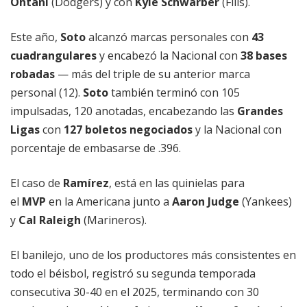
Ohtani
(Dodgers) y con
Kyle Schwarber
(Filis).
Este año,
Soto
alcanzó marcas personales con
43
cuadrangulares
y encabezó la Nacional con
38 bases
robadas
— más del triple de su anterior marca
personal (12).
Soto
también terminó con 105
impulsadas, 120 anotadas, encabezando las
Grandes
Ligas
con
127 boletos negociados
y la Nacional con
porcentaje de embasarse de .396.
El caso de
Ramírez
, está en las quinielas para
el
MVP
en la Americana junto a
Aaron Judge
(Yankees)
y
Cal Raleigh
(Marineros).
El banilejo, uno de los productores más consistentes en
todo el béisbol, registró su segunda temporada
consecutiva 30-40 en el 2025, terminando con 30