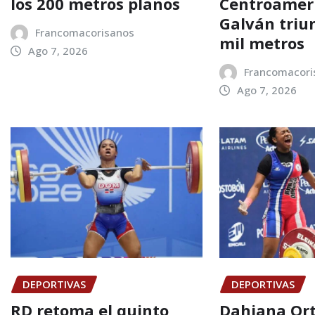
los 200 metros planos
Centroamer
Galván triu
Francomacorisanos
mil metros
Ago 7, 2026
Francomacori
Ago 7, 2026
DEPORTIVAS
DEPORTIVAS
RD retoma el quinto
Dahiana Orti