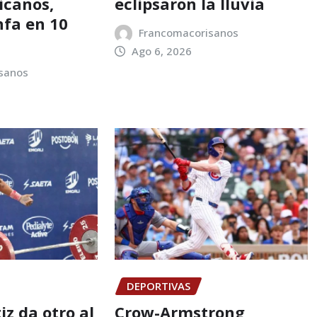
icanos,
eclipsaron la lluvia
nfa en 10
Francomacorisanos
Ago 6, 2026
sanos
DEPORTIVAS
z da otro al
Crow-Armstrong