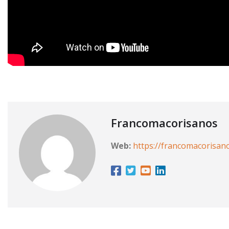
Francomacorisanos
Web:
https://francomacorisan