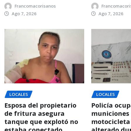
Francomacorisanos
Francomacori
Ago 7, 2026
Ago 7, 2026
LOCALES
LOCALES
Esposa del propietario
Policía ocup
de fritura asegura
municiones
tanque que explotó no
motocicleta
estaba conectado
alterado du