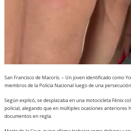
San Francisco de Macorís. – Un joven identificado como Y
miembros de la Policía Nacional luego de una persecución 
Según explicó, se desplazaba en una motocicleta Fénix co
policial, alegando que en múltiples ocasiones anteriores 
documentos en regla.
Marte de la Cruz, quien afirma trabajar como delivery y res