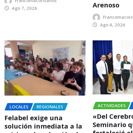
Francomacorisanos
Arenoso
Ago 7, 2026
Francomacori
Ago 6, 2026
ACTIVIDADES
LOCALES
REGIONALES
«Del Cerebro
Felabel exige una
Seminario 
solución inmediata a la
fortaleció e