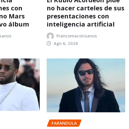
nes con
no hacer carteles de sus
no Mars
presentaciones con
evo álbum
inteligencia artificial
sanos
Francomacorisanos
Ago 6, 2026
FARANDULA