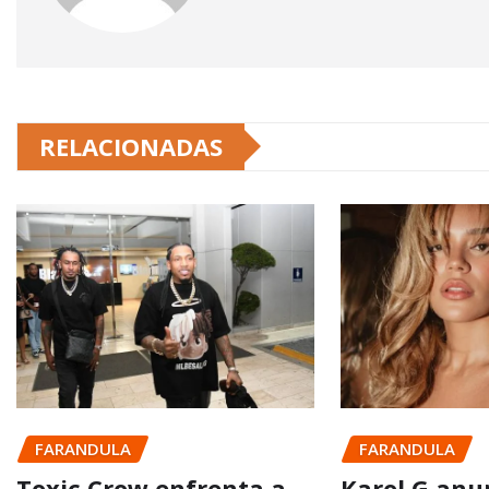
RELACIONADAS
FARANDULA
FARANDULA
Toxic Crow enfrenta a
Karol G anu