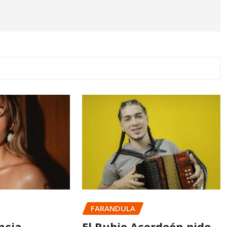
FARANDULA
ncia
El Rubio Acordeón pide