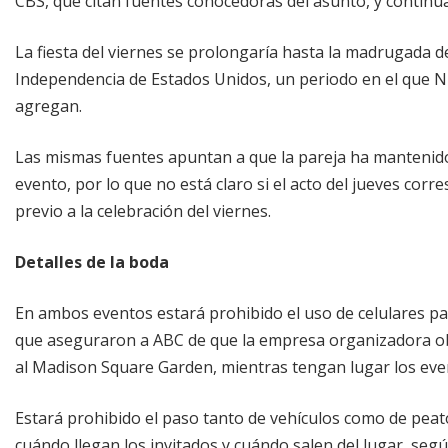
CBS, que citan fuentes conocedoras del asunto, y continuar
La fiesta del viernes se prolongaría hasta la madrugada de
Independencia de Estados Unidos, un periodo en el que Nu
agregan.
Las mismas fuentes apuntan a que la pareja ha mantenido 
evento, por lo que no está claro si el acto del jueves co
previo a la celebración del viernes.
Detalles de la boda
En ambos eventos estará prohibido el uso de celulares par
que aseguraron a ABC de que la empresa organizadora obt
al Madison Square Garden, mientras tengan lugar los eve
Estará prohibido el paso tanto de vehículos como de peato
cuándo llegan los invitados y cuándo salen del lugar, segú