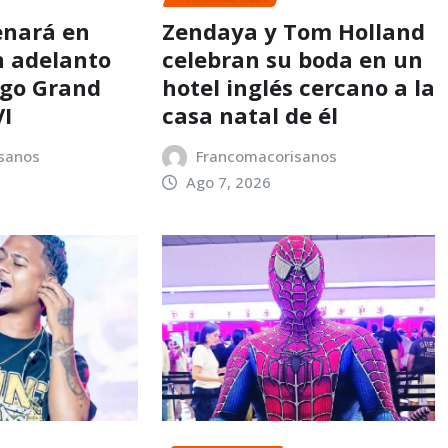
enará en
Zendaya y Tom Holland
n adelanto
celebran su boda en un
ego Grand
hotel inglés cercano a la
VI
casa natal de él
sanos
Francomacorisanos
Ago 7, 2026