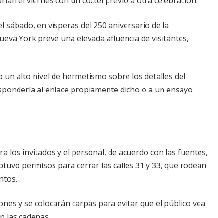
ían el viernes con un cóctel previo a otra celebración.
l sábado, en vísperas del 250 aniversario de la
eva York prevé una elevada afluencia de visitantes,
un alto nivel de hermetismo sobre los detalles del
rrespondería al enlace propiamente dicho o a un ensayo
a los invitados y el personal, de acuerdo con las fuentes,
uvo permisos para cerrar las calles 31 y 33, que rodean
ntos.
nes y se colocarán carpas para evitar que el público vea
n las cadenas.