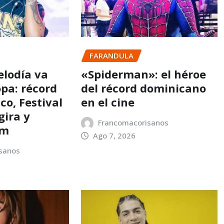
FARANDULA
elodía va
«Spiderman»: el héroe
opa: récord
del récord dominicano
co, Festival
en el cine
gira y
Francomacorisanos
um
Ago 7, 2026
sanos