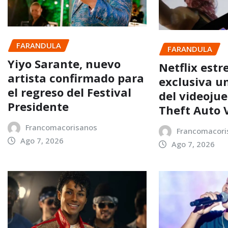
FARANDULA
FARANDULA
Yiyo Sarante, nuevo
Netflix estr
artista confirmado para
exclusiva u
el regreso del Festival
del videoju
Presidente
Theft Auto 
Francomacorisanos
Francomacori
Ago 7, 2026
Ago 7, 2026