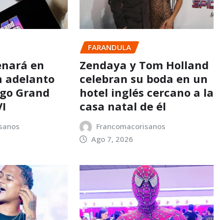
FARANDULA
enará en
Zendaya y Tom Holland
n adelanto
celebran su boda en un
ego Grand
hotel inglés cercano a la
VI
casa natal de él
sanos
Francomacorisanos
Ago 7, 2026