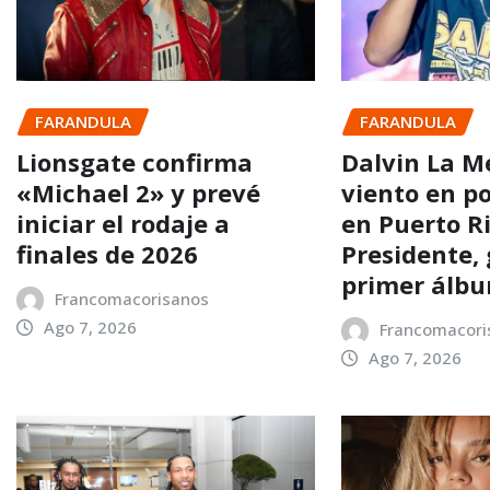
FARANDULA
FARANDULA
Lionsgate confirma
Dalvin La M
«Michael 2» y prevé
viento en p
iniciar el rodaje a
en Puerto Ri
finales de 2026
Presidente, 
primer álb
Francomacorisanos
Ago 7, 2026
Francomacori
Ago 7, 2026