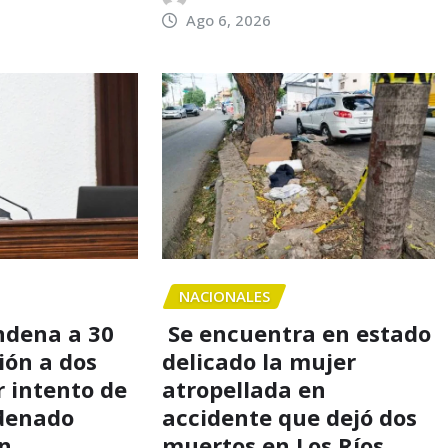
Ago 6, 2026
NACIONALES
ndena a 30
Se encuentra en estado
ión a dos
delicado la mujer
 intento de
atropellada en
rdenado
accidente que dejó dos
ón
muertos en Los Ríos