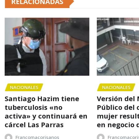
RELACIONADAS
NACIONALES
NACIONALES
Santiago Hazim tiene
Versión del 
tuberculosis «no
Público del 
activa» y continuará en
mujer resul
cárcel Las Parras
en negocio 
Francomacorisanos
Francomacori