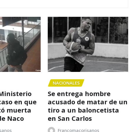
NACIONALES
Ministerio
Se entrega hombre
caso en que
acusado de matar de un
tó muerta
tiro a un baloncetista
de Naco
en San Carlos
sanos
Francomacorisanos