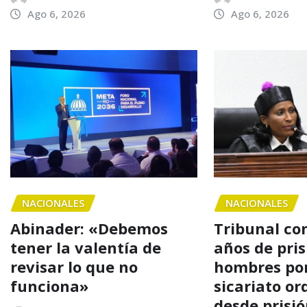
Ago 6, 2026
Ago 6, 2026
NACIONALES
NACIONALES
Abinader: «Debemos
Tribunal co
tener la valentía de
años de pris
revisar lo que no
hombres por
funciona»
sicariato o
desde prisi