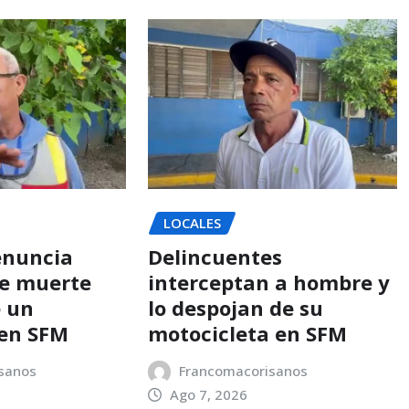
LOCALES
enuncia
Delincuentes
e muerte
interceptan a hombre y
e un
lo despojan de su
en SFM
motocicleta en SFM
sanos
Francomacorisanos
Ago 7, 2026