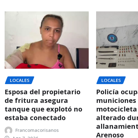
LOCALES
LOCALES
Esposa del propietario
Policía ocup
de fritura asegura
municiones
tanque que explotó no
motocicleta
estaba conectado
alterado du
allanamient
Francomacorisanos
Arenoso
Ago 7, 2026