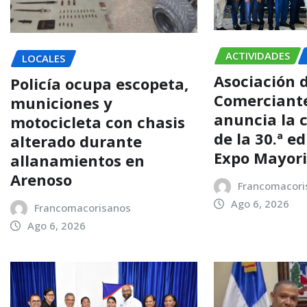
ACTIVIDADES
LOCALES
Asociación 
Policía ocupa escopeta,
Comerciant
municiones y
anuncia la 
motocicleta con chasis
de la 30.ª e
alterado durante
Expo Mayori
allanamientos en
Arenoso
Francomacori
Ago 6, 2026
Francomacorisanos
Ago 6, 2026