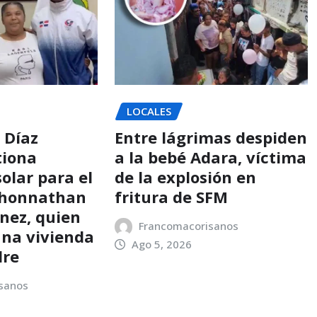
LOCALES
 Díaz
Entre lágrimas despiden
tiona
a la bebé Adara, víctima
olar para el
de la explosión en
Jhonnathan
fritura de SFM
ínez, quien
Francomacorisanos
una vivienda
Ago 5, 2026
dre
sanos