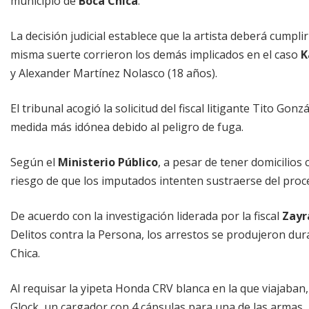
municipio de
Boca Chica
.
La decisión judicial establece que la artista deberá cumpl
misma suerte corrieron los demás implicados en el caso
K
y Alexander Martínez Nolasco (18 años).
El tribunal acogió la solicitud del fiscal litigante Tito Go
medida más idónea debido al peligro de fuga.
Según el
Ministerio Público
, a pesar de tener domicilios
riesgo de que los imputados intenten sustraerse del proce
De acuerdo con la investigación liderada por la fiscal
Zayr
Delitos contra la Persona, los arrestos se produjeron dur
Chica.
Al requisar la yipeta Honda CRV blanca en la que viajaban
Glock, un cargador con 4 cápsulas para una de las armas.