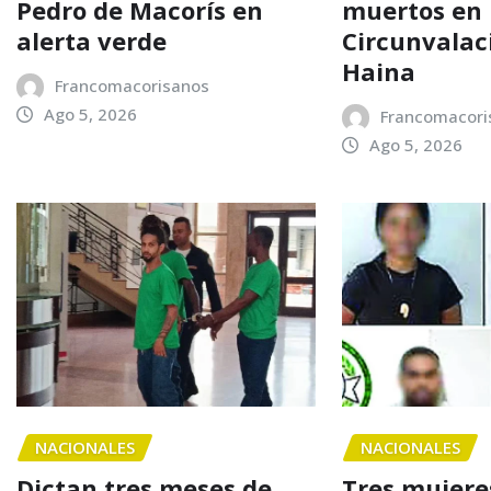
Pedro de Macorís en
muertos en 
alerta verde
Circunvalac
Haina
Francomacorisanos
Ago 5, 2026
Francomacori
Ago 5, 2026
NACIONALES
NACIONALES
Dictan tres meses de
Tres mujere