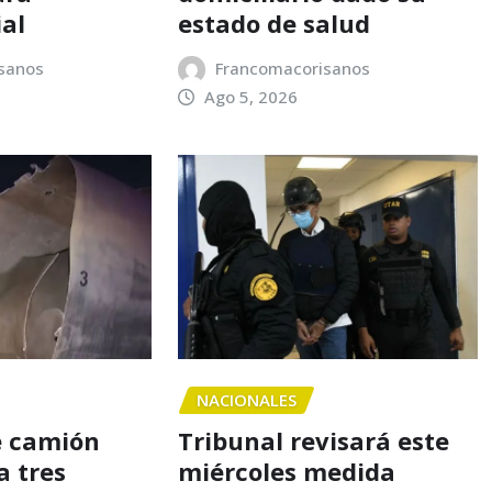
ial
estado de salud
sanos
Francomacorisanos
Ago 5, 2026
NACIONALES
e camión
Tribunal revisará este
a tres
miércoles medida