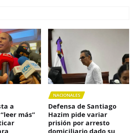
NACIONALES
sta a
Defensa de Santiago
 “leer más”
Hazim pide variar
ticar
prisión por arresto
ara
domiciliario dado su