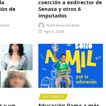
la
coerción a exdirector de
ión de
Senasa y otros 6
imputados
sanos
Francomacorisanos
Ago 5, 2026
NACIONALES
s y un
Educación llama a más