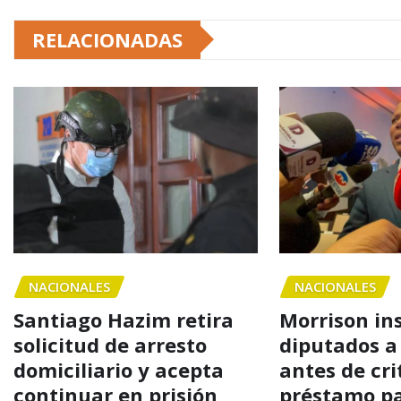
RELACIONADAS
NACIONALES
NACIONALES
Santiago Hazim retira
Morrison in
solicitud de arresto
diputados a
domiciliario y acepta
antes de cri
continuar en prisión
préstamo p