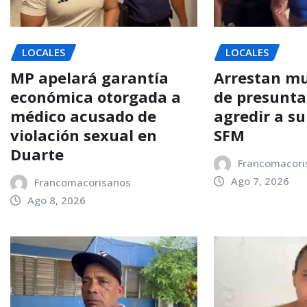
LOCALES
LOCALES
MP apelará garantía
Arrestan mu
económica otorgada a
de presunt
médico acusado de
agredir a su
violación sexual en
SFM
Duarte
Francomacori
Ago 7, 2026
Francomacorisanos
Ago 8, 2026