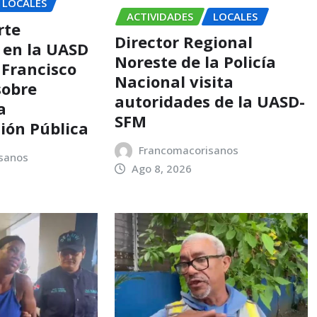
LOCALES
ACTIVIDADES
LOCALES
rte
Director Regional
 en la UASD
Noreste de la Policía
 Francisco
Nacional visita
sobre
autoridades de la UASD-
a
SFM
ión Pública
Francomacorisanos
sanos
Ago 8, 2026