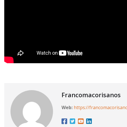
Francomacorisanos
Web:
https://francomacorisan