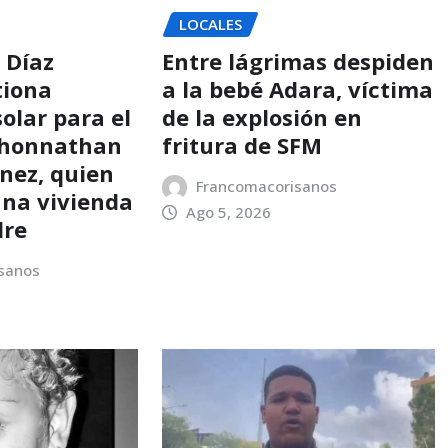
LOCALES
 Díaz
Entre lágrimas despiden
tiona
a la bebé Adara, víctima
olar para el
de la explosión en
Jhonnathan
fritura de SFM
ínez, quien
Francomacorisanos
una vivienda
Ago 5, 2026
dre
sanos