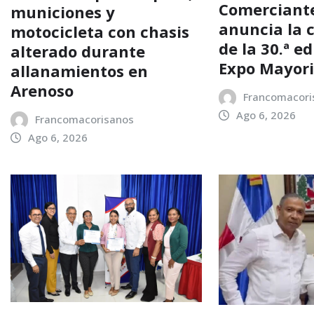
Comerciant
municiones y
anuncia la 
motocicleta con chasis
de la 30.ª e
alterado durante
Expo Mayori
allanamientos en
Arenoso
Francomacori
Ago 6, 2026
Francomacorisanos
Ago 6, 2026