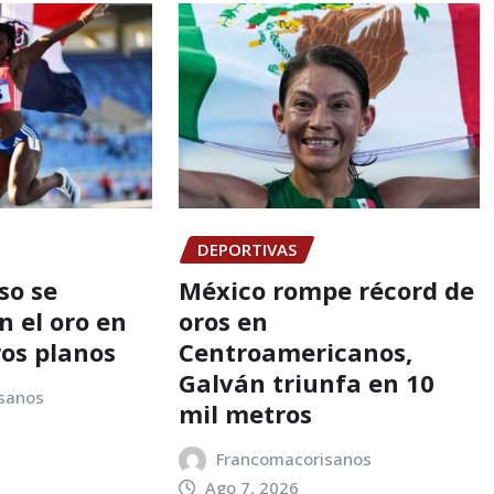
DEPORTIVAS
so se
México rompe récord de
n el oro en
oros en
ros planos
Centroamericanos,
Galván triunfa en 10
sanos
mil metros
Francomacorisanos
Ago 7, 2026