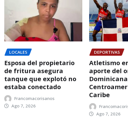
LOCALES
DEPORTIVAS
Esposa del propietario
Atletismo e
de fritura asegura
aporte del o
tanque que explotó no
Dominicana 
estaba conectado
Centroameri
Caribe
Francomacorisanos
Ago 7, 2026
Francomacori
Ago 7, 2026