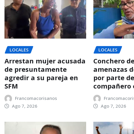
LOCALES
LOCALES
Arrestan mujer acusada
Conchero d
de presuntamente
amenazas d
agredir a su pareja en
por parte d
SFM
compañero 
Francomacorisanos
Francomacori
Ago 7, 2026
Ago 7, 2026