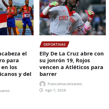
DEPORTIVAS
ncabeza el
Elly De La Cruz abre con
ro para
su jonrón 19, Rojos
en los
vencen a Atléticos para
canos y del
barrer
Francomacorisanos
Ago 7, 2026
sanos