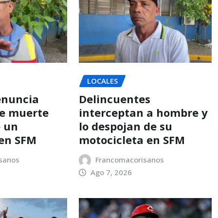
LOCALES
enuncia
Delincuentes
e muerte
interceptan a hombre y
e un
lo despojan de su
en SFM
motocicleta en SFM
sanos
Francomacorisanos
Ago 7, 2026