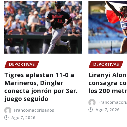
DEPORTIVAS
DEPORTIVAS
Tigres aplastan 11-0 a
Liranyi Alon
Marineros, Dingler
consagra co
conecta jonrón por 3er.
los 200 met
juego seguido
Francomacori
Ago 7, 2026
Francomacorisanos
Ago 7, 2026