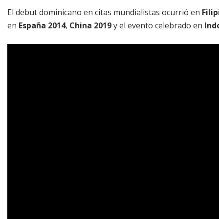
El debut dominicano en citas mundialistas ocurrió en
Fili
en
España 2014
,
China 2019
y el evento celebrado en
Ind