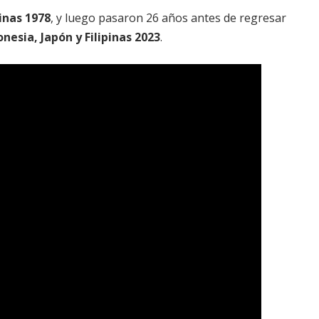
pinas 1978
, y luego pasaron 26 años antes de regresar
onesia, Japón y Filipinas 2023
.