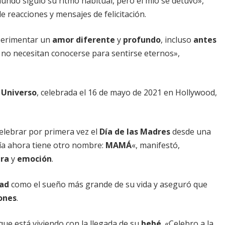
mundo siguió su ritmo habitual, pero el mío se detuvo»,
 reacciones y mensajes de felicitación.
perimentar un
amor diferente
y
profundo
, incluso
antes
 no necesitan conocerse para sentirse eternos»,
 Universo
, celebrada el 16 de mayo de 2021 en Hollywood,
celebrar por primera vez el
Día de las Madres
desde una
ría ahora tiene otro nombre:
MAMÁ
«, manifestó,
ura
y
emoción
.
ad
como el sueño más grande de su vida y aseguró que
ones
.
que está viviendo con la llegada de su
bebé
. «Celebro a la