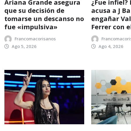
Ariana Grande asegura
¿Fue infiel?
que su decisión de
acusa a J Ba
tomarse un descanso no
engañar Va
fue «impulsiva»
Ferrer con e
Francomacorisanos
Francomacori
Ago 5, 2026
Ago 4, 2026