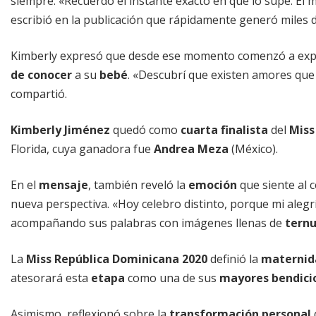
siempre. «Recuerdo el instante exacto en que lo supe. El 
escribió en la publicación que rápidamente generó miles de
Kimberly expresó que desde ese momento comenzó a ex
de conocer
a su
bebé
. «Descubrí que existen amores que
compartió.
Kimberly Jiménez
quedó como
cuarta finalista
del
Miss
Florida, cuya ganadora fue
Andrea Meza
(México).
En el
mensaje
, también reveló la
emoción
que siente al 
nueva perspectiva. «Hoy celebro distinto, porque mi aleg
acompañando sus palabras con imágenes llenas de
tern
La
Miss República Dominicana 2020
definió la
maternid
atesorará esta
etapa
como una de sus
mayores bendici
Asimismo, reflexionó sobre la
transformación personal