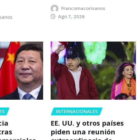
Francomacorisanos
Ago 7, 2026
sanos
ES
INTERNACIONALES
cia
EE. UU. y otros países
tras
piden una reunión