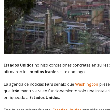
Estados Unidos
no hizo concesiones concretas en su respu
afirmaron los
medios iraníes
este domingo.
La agencia de noticias
Fars
señaló que
Washington
presen
que
Irán
mantuviera en funcionamiento solo una instalació
enriquecido a
Estados Unidos.
Según esta misma fuente,
Estados Unidos
también rechaz