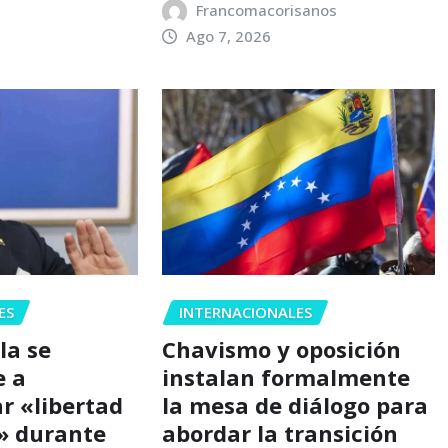
Francomacorisanos
Ago 7, 2026
ES
INTERNACIONALES
la se
Chavismo y oposición
 a
instalan formalmente
r «libertad
la mesa de diálogo para
a» durante
abordar la transición