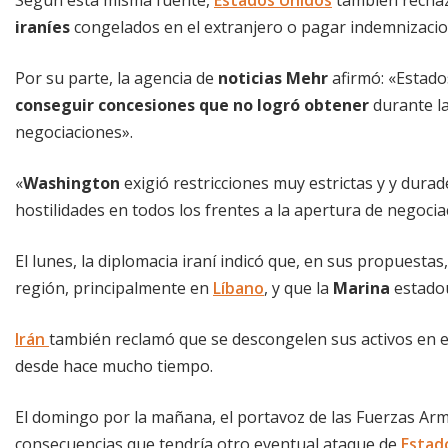
iraníes
congelados en el extranjero o pagar indemnizacio
Por su parte, la agencia de
noticias Mehr
afirmó: «Estado
conseguir concesiones que no logró obtener
durante la
negociaciones».
«
Washington
exigió restricciones muy estrictas y y durad
hostilidades en todos los frentes a la apertura de negoci
El lunes, la diplomacia iraní indicó que, en sus propuestas,
región, principalmente en
Líbano
, y que la
Marina
estadou
Irán
también reclamó que se descongelen sus activos en e
desde hace mucho tiempo.
El domingo por la mañana, el portavoz de las Fuerzas Arm
consecuencias que tendría otro eventual ataque de
Estad