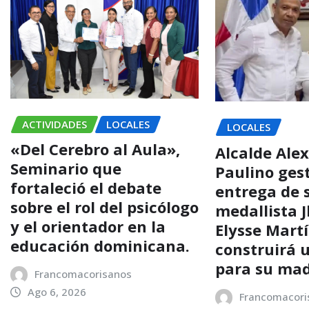
ACTIVIDADES
LOCALES
LOCALES
«Del Cerebro al Aula»,
Alcalde Alex
Seminario que
Paulino ges
fortaleció el debate
entrega de s
sobre el rol del psicólogo
medallista 
y el orientador en la
Elysse Mart
educación dominicana.
construirá 
para su ma
Francomacorisanos
Ago 6, 2026
Francomacori