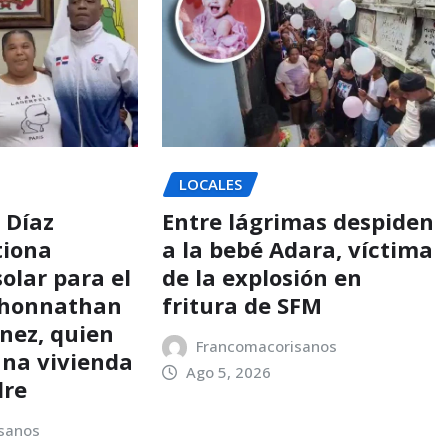
LOCALES
 Díaz
Entre lágrimas despiden
tiona
a la bebé Adara, víctima
olar para el
de la explosión en
Jhonnathan
fritura de SFM
ínez, quien
Francomacorisanos
una vivienda
Ago 5, 2026
dre
sanos