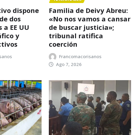
tivo dispone
Familia de Deivy Abreu:
 de dos
«No nos vamos a cansar
 a EE UU
de buscar justicia»;
fico y
tribunal ratifica
ctivos
coerción
sanos
Francomacorisanos
Ago 7, 2026