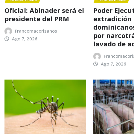
Oficial: Abinader será el
Poder Ejecu
presidente del PRM
extradición
dominicanos
Francomacorisanos
por narcotrá
Ago 7, 2026
lavado de a
Francomacori
Ago 7, 2026