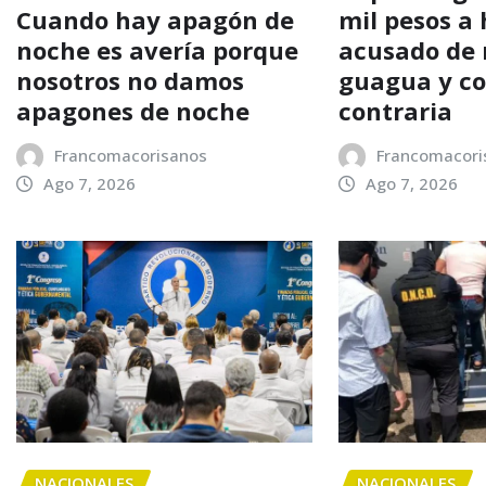
Cuando hay apagón de
mil pesos a
noche es avería porque
acusado de 
nosotros no damos
guagua y co
apagones de noche
contraria
Francomacorisanos
Francomacori
Ago 7, 2026
Ago 7, 2026
NACIONALES
NACIONALES