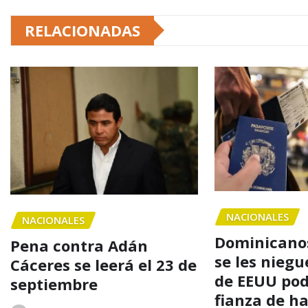
RELACIONADAS
NACIONALES
NACIONALES
Dominicanos
Pena contra Adán
se les niegu
Cáceres se leerá el 23 de
de EEUU po
septiembre
fianza de h