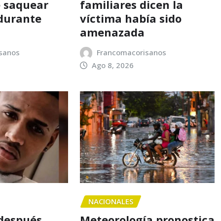
 saquear
familiares dicen la
durante
víctima había sido
amenazada
sanos
Francomacorisanos
Ago 8, 2026
NACIONALES
 después,
Meteorología pronostica