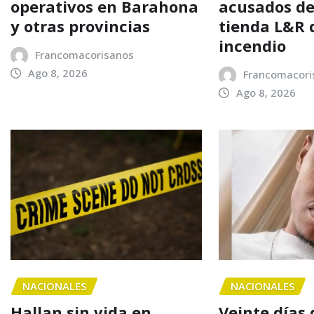
operativos en Barahona
acusados de
y otras provincias
tienda L&R 
incendio
Francomacorisanos
Ago 8, 2026
Francomacori
Ago 8, 2026
NACIONALES
NACIONALES
Hallan sin vida en
Veinte días