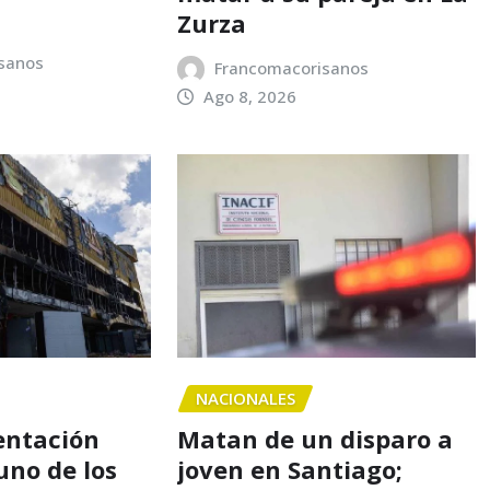
Zurza
sanos
Francomacorisanos
Ago 8, 2026
NACIONALES
entación
Matan de un disparo a
uno de los
joven en Santiago;