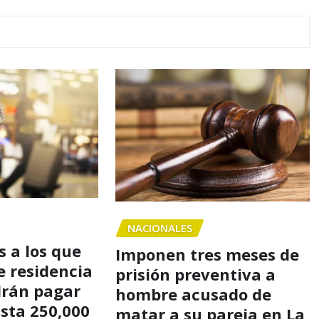
NACIONALES
 a los que
Imponen tres meses de
e residencia
prisión preventiva a
drán pagar
hombre acusado de
asta 250,000
matar a su pareja en La