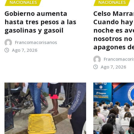
NACIONALES
NACIONALES
Gobierno aumenta
Celso Marra
hasta tres pesos a las
Cuando hay
gasolinas y gasoil
noche es av
nosotros n
Francomacorisanos
apagones d
Ago 7, 2026
Francomacori
Ago 7, 2026