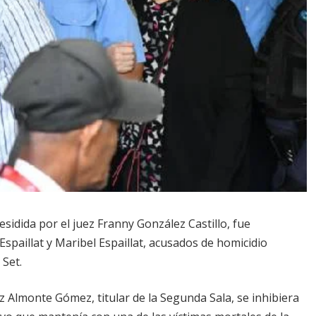
dida por el juez Franny González Castillo, fue
spaillat y Maribel Espaillat, acusados de homicidio
 Set.
z Almonte Gómez, titular de la Segunda Sala, se inhibiera