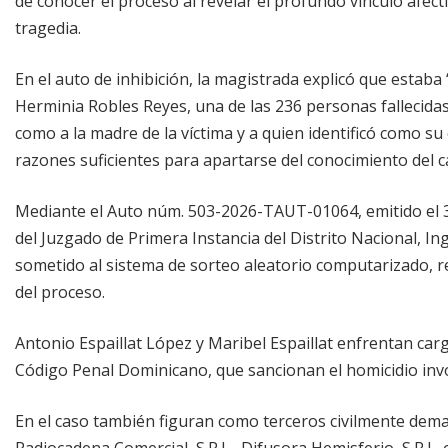
de conocer el proceso al revelar el profundo vínculo afect
tragedia.
En el auto de inhibición, la magistrada explicó que esta
Herminia Robles Reyes, una de las 236 personas fallecidas 
como a la madre de la víctima y a quien identificó como su
razones suficientes para apartarse del conocimiento del ca
Mediante el Auto núm. 503-2026-TAUT-01064, emitido el 3 
del Juzgado de Primera Instancia del Distrito Nacional, I
sometido al sistema de sorteo aleatorio computarizado, r
del proceso.
Antonio Espaillat López y Maribel Espaillat enfrentan carg
Código Penal Dominicano, que sancionan el homicidio invo
En el caso también figuran como terceros civilmente deman
Radiocadena Comercial, S.R.L., Difusora Hemisferio, S.R.L. 