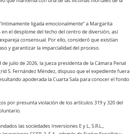
ivo que mantenía con una de las víctimas mortales de la
ba “íntimamente ligada emocionalmente” a Margarita
en el desplome del techo del centro de diversión, así
 expareja consensual. Por ello, consideró que existían
so y garantizar la imparcialidad del proceso.
de julio de 2026, la jueza presidenta de la Cámara Penal
ngrid S. Fernández Méndez, dispuso que el expediente fuera
esultando apoderada la Cuarta Sala para conocer el fondo
os por presunta violación de los artículos 319 y 320 del
luntario.
dados las sociedades Inversiones E y L, S.R.L.,
e Inversiones CCEP-2, S.A., además de Evelyn Espaillat y