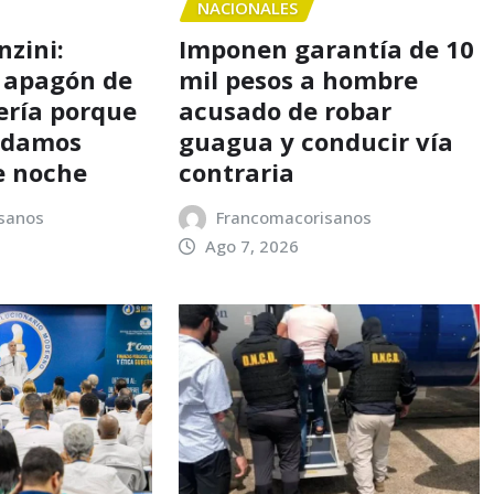
NACIONALES
nzini:
Imponen garantía de 10
 apagón de
mil pesos a hombre
ería porque
acusado de robar
o damos
guagua y conducir vía
e noche
contraria
sanos
Francomacorisanos
Ago 7, 2026