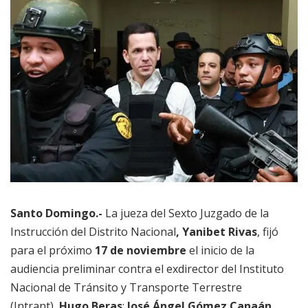
Santo Domingo.-
La jueza del Sexto Juzgado de la
Instrucción del Distrito Nacional
, Yanibet Rivas
, fijó
para el próximo
17 de noviembre
el inicio de la
audiencia preliminar contra el exdirector del Instituto
Nacional de Tránsito y Transporte Terrestre
(Intrant),
Hugo Beras
;
José Ángel Gómez Canaán