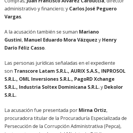
Compras;
Juan Francisco Álvarez Carbuccia
, director
administrativo y financiero; y
Carlos José Peguero
Vargas
.
A la acusación también se suman
Mariano
Gustini
,
Manuel Eduardo Mora Vázquez
y
Henry
Darío Féliz Casso
.
Las personas jurídicas señaladas en el expediente
son
Transcore Latam S.R.L., AURIX S.A.S., INPROSOL
S.R.L., OML Inversiones S.R.L., PagoRD Xchange
S.R.L., Industria Soltex Dominicana S.R.L.
y
Dekolor
S.R.L.
La acusación fue presentada por
Mirna Ortiz
,
procuradora titular de la Procuraduría Especializada de
Persecución de la Corrupción Administrativa (Pepca),