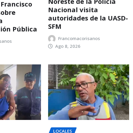
Noreste de la Policía
 Francisco
Nacional visita
sobre
autoridades de la UASD-
a
SFM
ión Pública
Francomacorisanos
sanos
Ago 8, 2026
LOCALES