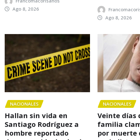
Francomacorisanos
Ago 8, 2026
Francomacori
Ago 8, 2026
NACIONALES
NACIONALES
Hallan sin vida en
Veinte días
Santiago Rodríguez a
familia clam
hombre reportado
por muerte d