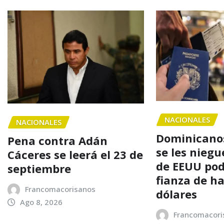
NACIONALES
NACIONALES
Dominicanos
Pena contra Adán
se les niegu
Cáceres se leerá el 23 de
de EEUU po
septiembre
fianza de h
Francomacorisanos
dólares
Ago 8, 2026
Francomacori