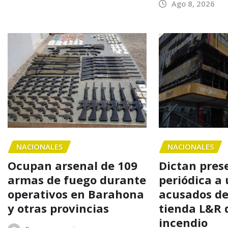
Ago 8, 2026
NACIONALES
NACIONALES
Ocupan arsenal de 109
Dictan pres
armas de fuego durante
periódica a 
operativos en Barahona
acusados de
y otras provincias
tienda L&R 
incendio