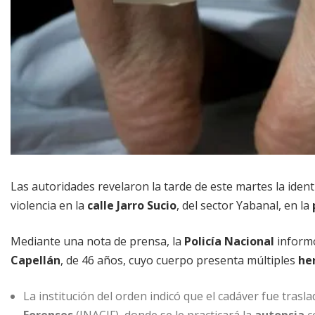
Las autoridades revelaron la tarde de este martes la iden
violencia en la
calle Jarro Sucio
, del sector Yabanal, en la
Mediante una nota de prensa, la
Policía Nacional
informó
Capellán
, de 46 años, cuyo cuerpo presenta múltiples
he
La institución del orden indicó que el cadáver fue trasl
Forenses
(INACIF), donde se le practicará la
autopsia
c