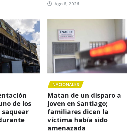
Ago 8, 2026
NACIONALES
entación
Matan de un disparo a
uno de los
joven en Santiago;
 saquear
familiares dicen la
durante
víctima había sido
amenazada