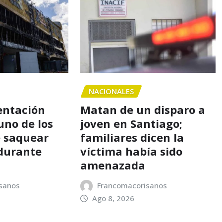
NACIONALES
entación
Matan de un disparo a
uno de los
joven en Santiago;
 saquear
familiares dicen la
durante
víctima había sido
amenazada
sanos
Francomacorisanos
Ago 8, 2026