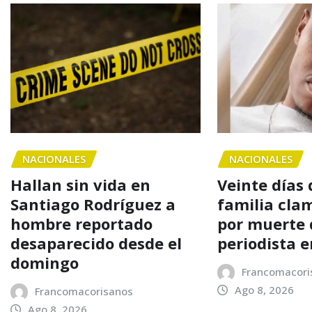
NACIONALES
NACIONALES
Hallan sin vida en
Veinte días
Santiago Rodríguez a
familia clam
hombre reportado
por muerte d
desaparecido desde el
periodista 
domingo
Francomacori
Ago 8, 2026
Francomacorisanos
Ago 8, 2026