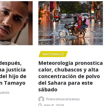
NACIONALES
 después,
Meteorología pronostica
a justicia
calor, chubascos y alta
el hijo de
concentración de polvo
en Tamayo
del Sahara para este
sábado
sanos
Francomacorisanos
Ago 8, 2026