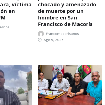
ara, víctima
chocado y amenazado
ión en
de muerte por un
SFM
hombre en San
Francisco de Macorís
sanos
Francomacorisanos
Ago 5, 2026