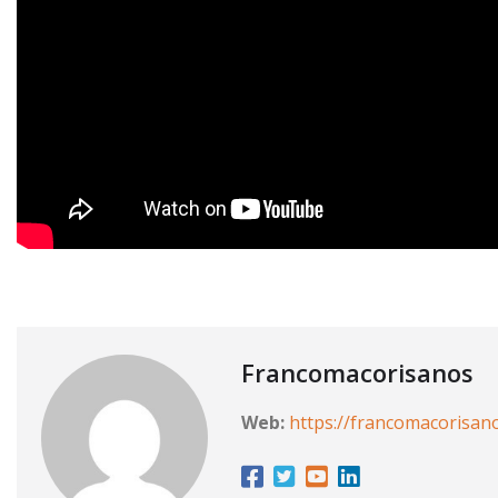
Francomacorisanos
Web:
https://francomacorisan