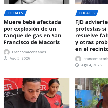
LOCALES
LOCALES
Muere bebé afectada
FJD advierte
por explosión de un
protestas si
tanque de gas en San
resuelve fal
Francisco de Macorís
y otras pro
en el recint
Francomacorisanos
Ago 5, 2026
Francomacori
Ago 4, 2026