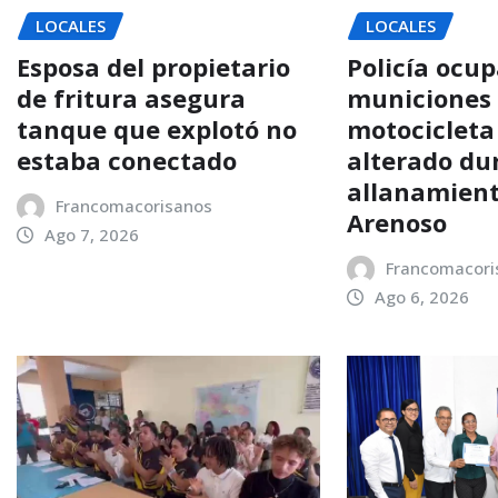
LOCALES
LOCALES
Esposa del propietario
Policía ocup
de fritura asegura
municiones
tanque que explotó no
motocicleta
estaba conectado
alterado du
allanamient
Francomacorisanos
Arenoso
Ago 7, 2026
Francomacori
Ago 6, 2026