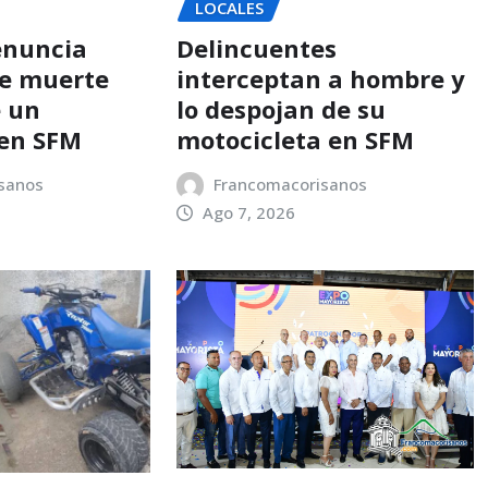
LOCALES
enuncia
Delincuentes
e muerte
interceptan a hombre y
e un
lo despojan de su
en SFM
motocicleta en SFM
sanos
Francomacorisanos
Ago 7, 2026