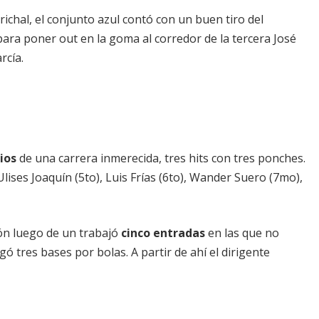
ichal, el conjunto azul contó con un buen tiro del
para poner out en la goma al corredor de la tercera José
rcía.
ios
de una carrera inmerecida, tres hits con tres ponches.
Ulises Joaquín (5to), Luis Frías (6to), Wander Suero (7mo),
ión luego de un trabajó
cinco entradas
en las que no
ó tres bases por bolas. A partir de ahí el dirigente