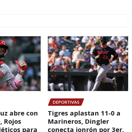
DEPORTIVAS
ruz abre con
Tigres aplastan 11-0 a
, Rojos
Marineros, Dingler
léticos para
conecta jonrón por 3er.