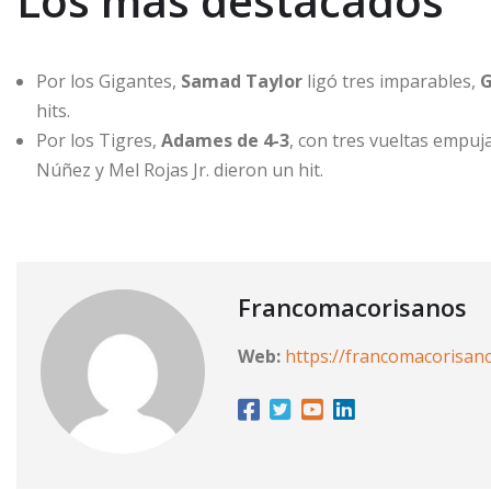
Los más destacados
Por los Gigantes,
Samad Taylor
ligó tres imparables,
G
hits.
Por los Tigres,
Adames de 4-3
, con tres vueltas empu
Núñez y Mel Rojas Jr. dieron un hit.
Francomacorisanos
Web:
https://francomacorisan