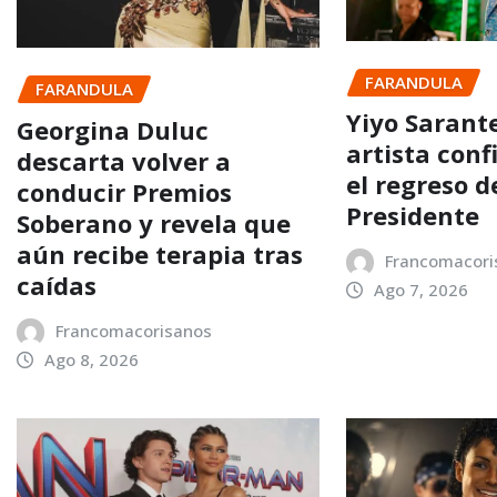
FARANDULA
FARANDULA
Yiyo Sarant
Georgina Duluc
artista con
descarta volver a
el regreso d
conducir Premios
Presidente
Soberano y revela que
aún recibe terapia tras
Francomacori
caídas
Ago 7, 2026
Francomacorisanos
Ago 8, 2026