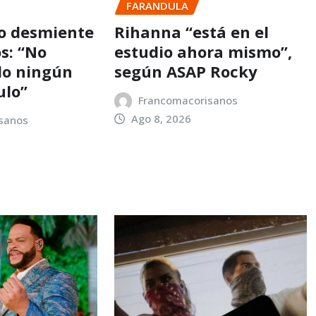
FARANDULA
o desmiente
Rihanna “está en el
s: “No
estudio ahora mismo”,
do ningún
según ASAP Rocky
ulo”
Francomacorisanos
Ago 8, 2026
sanos