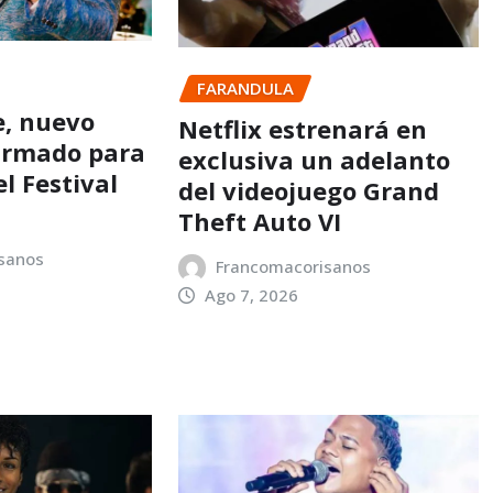
FARANDULA
e, nuevo
Netflix estrenará en
firmado para
exclusiva un adelanto
el Festival
del videojuego Grand
Theft Auto VI
sanos
Francomacorisanos
Ago 7, 2026