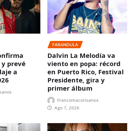
FARANDULA
onfirma
Dalvin La Melodía va
 y prevé
viento en popa: récord
daje a
en Puerto Rico, Festival
026
Presidente, gira y
primer álbum
sanos
Francomacorisanos
Ago 7, 2026