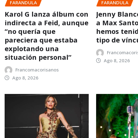
FARANDULA
FARANDULA
Karol G lanza álbum con
Jenny Blanc
indirecta a Feid, aunque
a Max Santo
“no quería que
hemos teni
pareciera que estaba
tipo de vínc
explotando una
Francomacori
situación personal”
Ago 8, 2026
Francomacorisanos
Ago 8, 2026