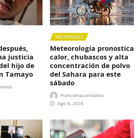
NACIONALES
 después,
Meteorología pronostica
a justicia
calor, chubascos y alta
el hijo de
concentración de polvo
en Tamayo
del Sahara para este
sábado
sanos
Francomacorisanos
Ago 8, 2026