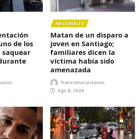
NACIONALES
entación
Matan de un disparo a
uno de los
joven en Santiago;
 saquear
familiares dicen la
durante
víctima había sido
amenazada
sanos
Francomacorisanos
Ago 8, 2026