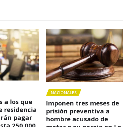
NACIONALES
 a los que
Imponen tres meses de
e residencia
prisión preventiva a
drán pagar
hombre acusado de
asta 250,000
matar a su pareja en La