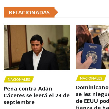
RELACIONADAS
NACIONALES
NACIONALES
Dominicanos
Pena contra Adán
se les niegu
Cáceres se leerá el 23 de
de EEUU po
septiembre
fianza de h