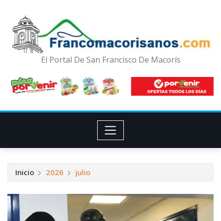
El Portal De San Francisco De Macorís
Inicio
2026
julio