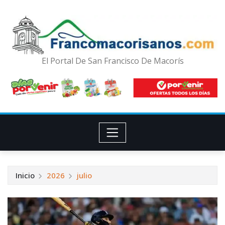
El Portal De San Francisco De Macorís
Inicio
2026
julio