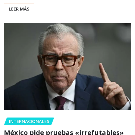
LEER MÁS
INTERNACIONALES
México pide pruebas «irrefutables»