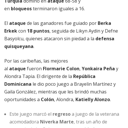
Turquía
dominó en
ataque
68-58 y
en
bloqueos
terminaron iguales a 16.
El
ataque
de las ganadores fue guiado por
Berka
Erkek
con
18 puntos
, seguida de Likyn Aydin y Defne
Basyolcu, quienes atacaron sin piedad a la
defensa
quisqueyana
.
Por las caribeñas, las mejores
al
ataque
fueron
Flormarie Colon
,
Yonkaira Peña
y
Alondra Tapia. El dirigente de la
República
Dominicana
le dio poco juego a Brayelin Martínez y
Gaila González, mientras que les brindó muchas
oportunidades a
Colón
, Alondra,
Katielly Alonzo
.
Este juego marcó el
regreso
a juego de la veterana
acomodadora
Niverka Marte
, tras un año de