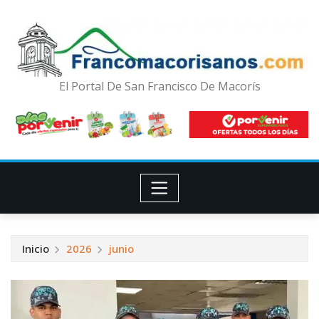
El Portal De San Francisco De Macorís
Inicio
2026
junio