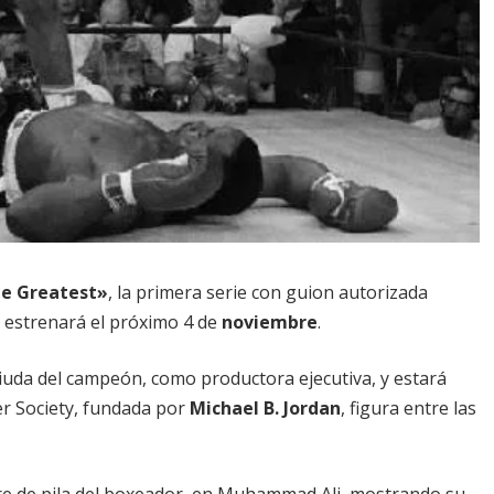
e Greatest»
, la primera serie con guion autorizada
e estrenará el próximo 4 de
noviembre
.
viuda del campeón, como productora ejecutiva, y estará
er Society, fundada por
Michael B. Jordan
, figura entre las
bre de pila del boxeador, en Muhammad Ali, mostrando su