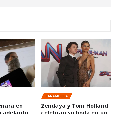
FARANDULA
enará en
Zendaya y Tom Holland
n adelanto
celebran su boda en un