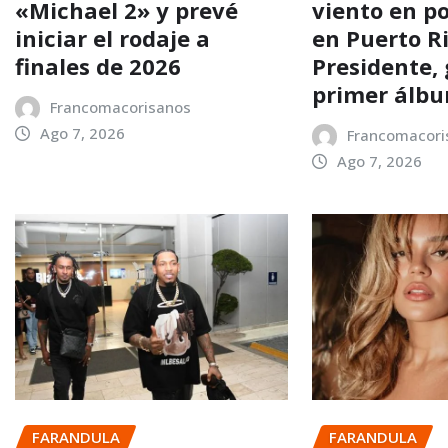
«Michael 2» y prevé
viento en p
iniciar el rodaje a
en Puerto Ri
finales de 2026
Presidente, 
primer álb
Francomacorisanos
Ago 7, 2026
Francomacori
Ago 7, 2026
FARANDULA
FARANDULA