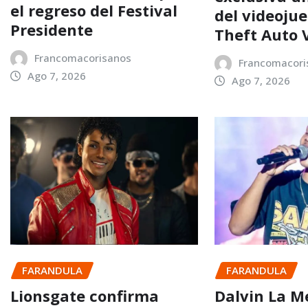
el regreso del Festival
del videoju
Presidente
Theft Auto 
Francomacorisanos
Francomacori
Ago 7, 2026
Ago 7, 2026
FARANDULA
FARANDULA
Lionsgate confirma
Dalvin La M