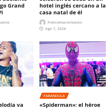
ego Grand
hotel inglés cercano a la
VI
casa natal de él
sanos
Francomacorisanos
Ago 7, 2026
FARANDULA
elodía va
«Spiderman»: el héroe