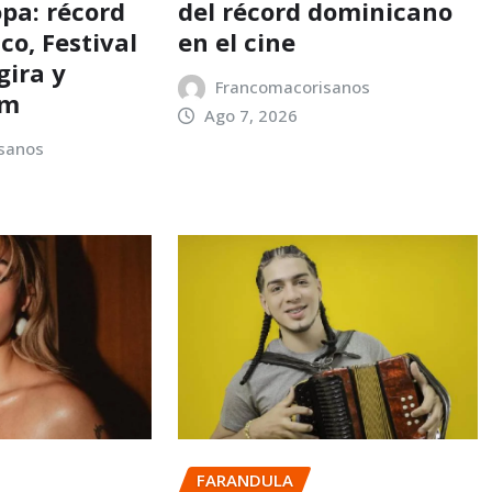
opa: récord
del récord dominicano
co, Festival
en el cine
gira y
Francomacorisanos
um
Ago 7, 2026
sanos
FARANDULA