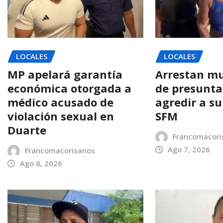
LOCALES
LOCALES
MP apelará garantía
Arrestan mu
económica otorgada a
de presunt
médico acusado de
agredir a su
violación sexual en
SFM
Duarte
Francomacori
Ago 7, 2026
Francomacorisanos
Ago 8, 2026