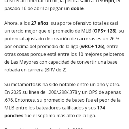
la MLB al conectar un hit; la pelota salió a
119 mph
, el
pasado 16 de abril al pegar un
doble
.
Ahora, a los
27 años
, su aporte ofensivo total es casi
un tercio mejor que el promedio de MLB (
OPS+ 128
), su
potencial ajustado de creación de carreras es un 26 %
por encima del promedio de la liga (
wRC+ 126
), entre
otras cosas porque está entre los 10 mejores peloteros
de Las Mayores con capacidad de convertir una base
robada en carrera (BRV de 2).
Su metamorfosis ha sido notable entre un año y otro.
En 2025 su línea de .200/.298/.378 y un OPS de apenas
.676. Entonces, su promedio de bateo fue el peor de la
MLB entre los bateadores calificados y sus
174
ponches
fue el séptimo más alto de la liga.