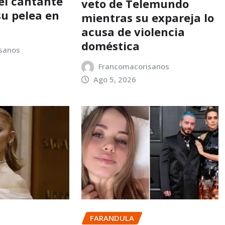
del cantante
veto de Telemundo
su pelea en
mientras su expareja lo
acusa de violencia
doméstica
sanos
Francomacorisanos
Ago 5, 2026
FARANDULA