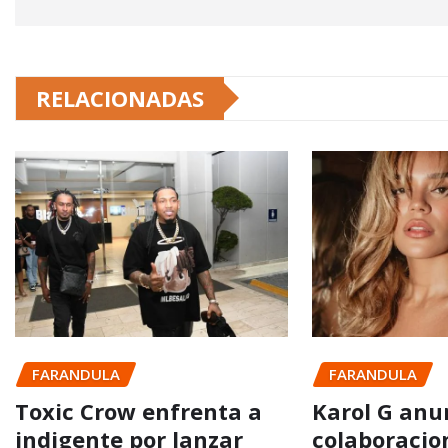
RELACIONADAS
FARANDULA
FARANDULA
Toxic Crow enfrenta a
Karol G anu
indigente por lanzar
colaboracio