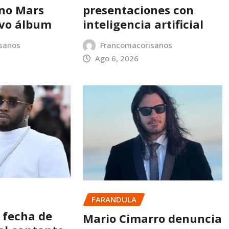
no Mars
presentaciones con
evo álbum
inteligencia artificial
sanos
Francomacorisanos
Ago 6, 2026
FARANDULA
 fecha de
Mario Cimarro denuncia