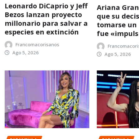
Leonardo DiCaprio y Jeff
Ariana Gra
Bezos lanzan proyecto
que su deci
millonario para salvar a
tomarse un
especies en extinción
fue «impuls
Francomacorisanos
Francomacori
Ago 5, 2026
Ago 5, 2026