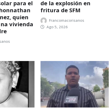
olar para el
de la explosión en
Jhonnathan
fritura de SFM
ínez, quien
Francomacorisanos
una vivienda
Ago 5, 2026
dre
sanos