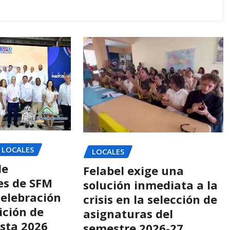
LOCALES
LOCALES
de
Felabel exige una
es de SFM
solución inmediata a la
celebración
crisis en la selección de
dición de
asignaturas del
sta 2026
semestre 2026-27