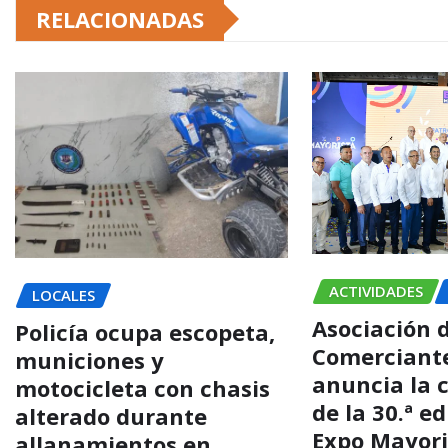
RELACIONADAS
ACTIVIDADES
LOCALES
Asociación 
Policía ocupa escopeta,
Comerciant
municiones y
anuncia la 
motocicleta con chasis
de la 30.ª e
alterado durante
Expo Mayori
allanamientos en