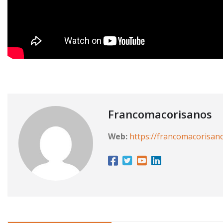
Francomacorisanos
Web:
https://francomacorisan