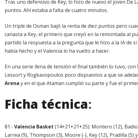
Tras uno defensivo de Key, lo hizo de nuevo el joven De La
puntos. Ahí estaba a falta de cuatro minutos.
Un triple de Osman bajó la renta de diez puntos pero cua
canasta a Key, el primero que creyó en la remontada al pub
partido la respuesta a la pregunta que le hizo a la IA de s
había hecho y el Valencia lo ha vuelto a hacer.
En una serie llena de tensión el final también lo tuvo, co
Lessort y Rogkavopoulos poco dispuestos a que se adelan
Arena
y en el que Ataman cumplió su parte y fue el prim
Ficha técnica
:
81.-
Valencia Basket
(14+21+21+25): Montero (12), Badio (20
Larrea (9), Thompson (3), Moore (-), Key (12), Pradilla (5) y