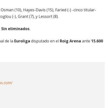
Osman (10), Hayes-Davis (15), Faried (-) -cinco titular-
lou (-), Grant (7), y Lessort (8).
.
Sin eliminados
.
nal de la
Euroliga
disputado en el
Roig Arena
ante
15.600
os.com/