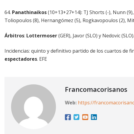
64.
Panathinaikos
(10+13+27+14): TJ Shorts (-), Nunn (9), 
Toliopoulos (8), Hernangómez (5), Rogkavopoulos (2), Mitog
Árbitros
:
Lottermoser
(GER), Javor (SLO) y Nedovic (SLO)
Incidencias: quinto y definitivo partido de los cuartos de fi
espectadores
. EFE
Francomacorisanos
Web:
https://francomacorisan