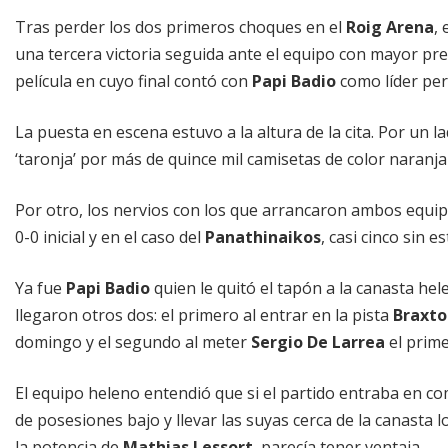
Tras perder los dos primeros choques en el
Roig Arena
,
una tercera victoria seguida ante el equipo con mayor pre
película en cuyo final contó con
Papi Badio
como líder pero
La puesta en escena estuvo a la altura de la cita. Por un l
‘taronja’ por más de quince mil camisetas de color naranja 
Por otro, los nervios con los que arrancaron ambos equip
0-0 inicial y en el caso del
Panathinaikos
, casi cinco sin e
Ya fue
Papi Badio
quien le quitó el tapón a la canasta hel
llegaron otros dos: el primero al entrar en la pista
Braxto
domingo y el segundo al meter
Sergio De Larrea
el primer
El equipo heleno entendió que si el partido entraba en c
de posesiones bajo y llevar las suyas cerca de la canasta l
la potencia de
Mathias Lessort
, parecía tener ventaja.