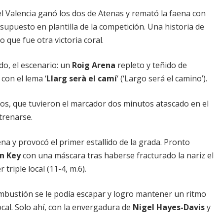
 el Valencia ganó los dos de Atenas y remató la faena con
supuesto en plantilla de la competición. Una historia de
 que fue otra victoria coral.
ado, el escenario: un
Roig Arena
repleto y teñido de
con el lema ‘
Llarg serà el camí
‘ (‘Largo será el camino’).
os, que tuvieron el marcador dos minutos atascado en el
strenarse.
ena y provocó el primer estallido de la grada. Pronto
n Key
con una máscara tras haberse fracturado la nariz el
 triple local (11-4, m.6).
ombustión se le podía escapar y logro mantener un ritmo
ocal. Solo ahí, con la envergadura de
Nigel Hayes-Davis
y