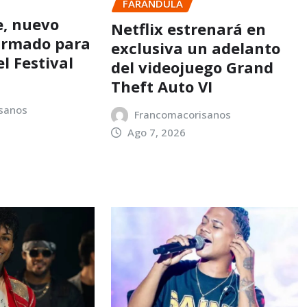
FARANDULA
e, nuevo
Netflix estrenará en
firmado para
exclusiva un adelanto
el Festival
del videojuego Grand
Theft Auto VI
sanos
Francomacorisanos
Ago 7, 2026