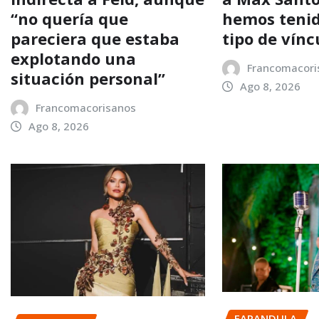
“no quería que
hemos teni
pareciera que estaba
tipo de vínc
explotando una
Francomacori
situación personal”
Ago 8, 2026
Francomacorisanos
Ago 8, 2026
FARANDULA