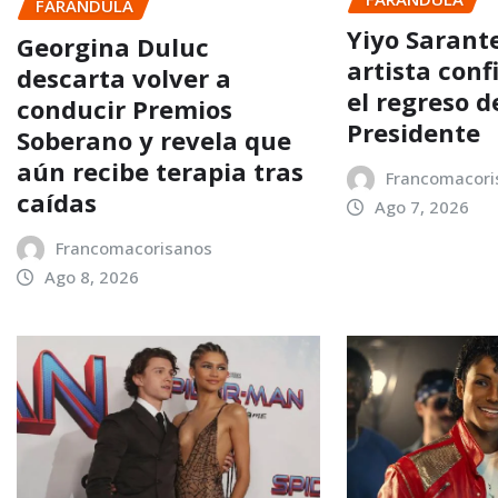
FARANDULA
Yiyo Sarant
Georgina Duluc
artista con
descarta volver a
el regreso d
conducir Premios
Presidente
Soberano y revela que
aún recibe terapia tras
Francomacori
caídas
Ago 7, 2026
Francomacorisanos
Ago 8, 2026