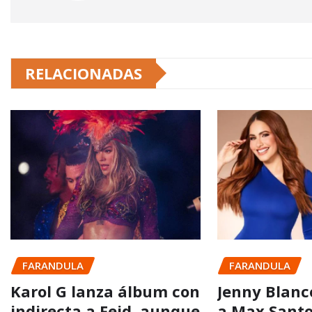
RELACIONADAS
FARANDULA
FARANDULA
Karol G lanza álbum con
Jenny Blanc
indirecta a Feid, aunque
a Max Santo