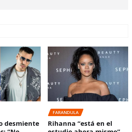
FARANDULA
o desmiente
Rihanna “está en el
s: “No
estudio ahora mismo”,