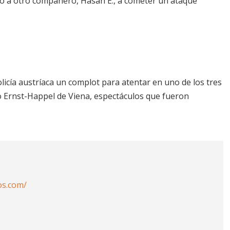
o a otro compañero, Hasan E., a cometer un ataque
licía austríaca un complot para atentar en uno de los tres
dio Ernst-Happel de Viena, espectáculos que fueron
os.com/