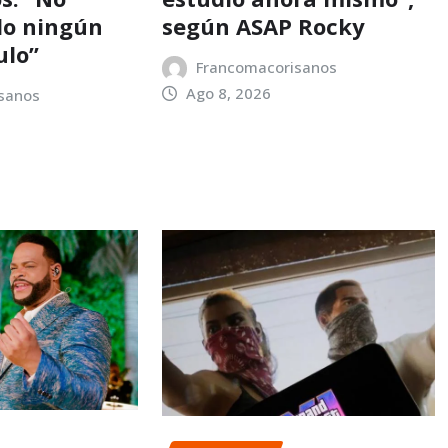
do ningún
según ASAP Rocky
ulo”
Francomacorisanos
Ago 8, 2026
sanos