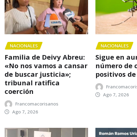
NACIONALES
NACIONALES
Familia de Deivy Abreu:
Sigue en au
«No nos vamos a cansar
número de 
de buscar justicia»;
positivos d
tribunal ratifica
Francomacori
coerción
Ago 7, 2026
Francomacorisanos
Ago 7, 2026