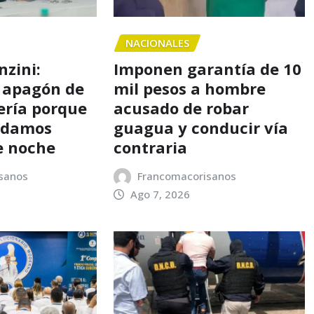
NACIONALES
nzini:
Imponen garantía de 10
 apagón de
mil pesos a hombre
ería porque
acusado de robar
o damos
guagua y conducir vía
e noche
contraria
sanos
Francomacorisanos
Ago 7, 2026