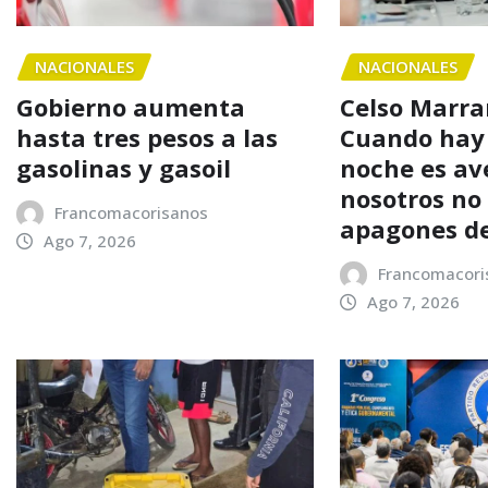
NACIONALES
NACIONALES
Gobierno aumenta
Celso Marra
hasta tres pesos a las
Cuando hay
gasolinas y gasoil
noche es av
nosotros n
Francomacorisanos
apagones d
Ago 7, 2026
Francomacori
Ago 7, 2026