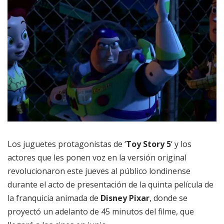
Los juguetes protagonistas de ‘
Toy Story 5
‘ y los
actores que les ponen voz en la versión original
revolucionaron este jueves al público londinense
durante el acto de presentación de la quinta película de
la franquicia animada de
Disney Pixar
, donde se
proyectó un adelanto de 45 minutos del filme, que