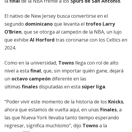
la
final
de la NBA frente a los
Spurs de San Antonio
.
El nativo de New Jersey busca convertirse en el
segundo
dominicano
que levanta el
trofeo Larry
O’Brien
, que se otorga al campeón de la NBA, un lujo
que exhibe
Al Horford
tras coronarse con los Celtics en
2024.
Como en la universidad,
Towns
llega con rol de alto
nivel a esta
final
, que, sin importar quién gane, dejará
un
octavo campeón
diferente en las
últimas
finales
disputadas en esta
súper liga
.
“Poder vivir este momento de la historia de los
Knicks
,
ahora que estamos de vuelta aquí, en unas
Finales
, a
las que Nueva York llevaba tanto tiempo esperando
regresar, significa muchísimo”, dijo
Towns
a la