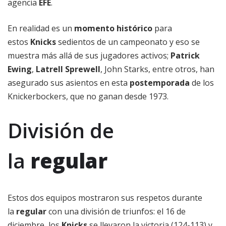
agencia
EFE
.
En realidad es un
momento histórico
para
estos
Knicks
sedientos de un campeonato y eso se
muestra más allá de sus jugadores activos;
Patrick
Ewing
,
Latrell Sprewell
, John Starks, entre otros, han
asegurado sus asientos en esta
postemporada
de los
Knickerbockers, que no ganan desde 1973.
División de
la
regular
Estos dos equipos mostraron sus respetos durante
la
regular
con una división de triunfos: el 16 de
diciembre, los
Knicks
se llevaron la victoria (124-113) y