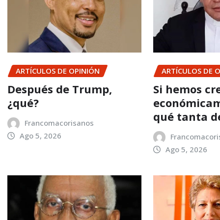
ARTÍCULOS DE OPINIÓN
ARTÍCULOS DE 
Después de Trump,
Si hemos cr
¿qué?
económicam
qué tanta d
Francomacorisanos
Ago 5, 2026
Francomacori
Ago 5, 2026