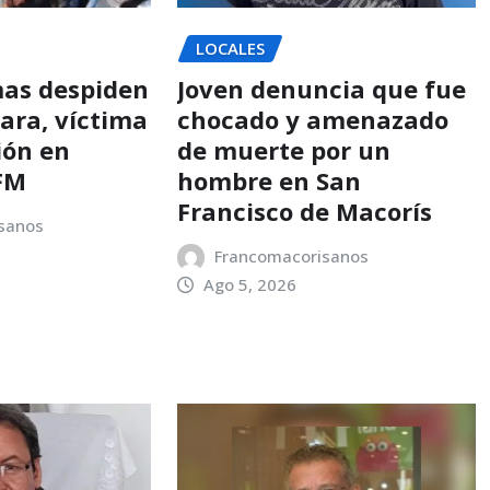
LOCALES
mas despiden
Joven denuncia que fue
ara, víctima
chocado y amenazado
ión en
de muerte por un
SFM
hombre en San
Francisco de Macorís
sanos
Francomacorisanos
Ago 5, 2026