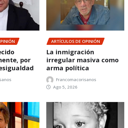
OPINIÓN
ARTÍCULOS DE OPINIÓN
ecido
La inmigración
ente, por
irregular masiva como
esigualdad
arma política
sanos
Francomacorisanos
Ago 5, 2026