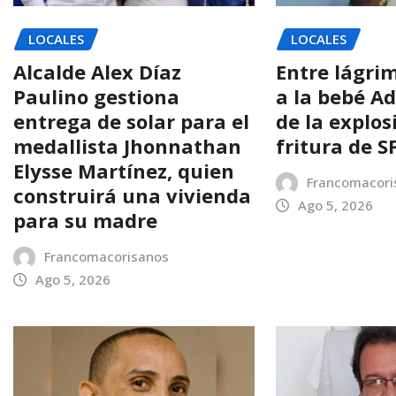
LOCALES
LOCALES
Alcalde Alex Díaz
Entre lágri
Paulino gestiona
a la bebé Ad
entrega de solar para el
de la explos
medallista Jhonnathan
fritura de 
Elysse Martínez, quien
Francomacori
construirá una vivienda
Ago 5, 2026
para su madre
Francomacorisanos
Ago 5, 2026