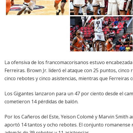
La ofensiva de los francomacorisanos estuvo encabezada p
Ferreiras. Brown Jr. lideró el ataque con 25 puntos, cinco 
cinco rebotes y cinco asistencias, mientras que Ferreiras
Los Gigantes lanzaron para un 47 por ciento desde el cam
cometieron 14 pérdidas de balón.
Por los Cañeros del Este, Yeison Colomé y Marvin Smith 
aportó 14 tantos y ocho rebotes. El conjunto romanense re
además de 39 rebotes y 11 asistencias.