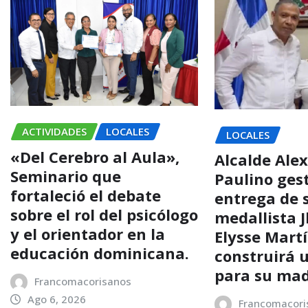
ACTIVIDADES
LOCALES
LOCALES
«Del Cerebro al Aula»,
Alcalde Alex
Seminario que
Paulino ges
fortaleció el debate
entrega de s
sobre el rol del psicólogo
medallista 
y el orientador en la
Elysse Mart
educación dominicana.
construirá 
para su ma
Francomacorisanos
Ago 6, 2026
Francomacori