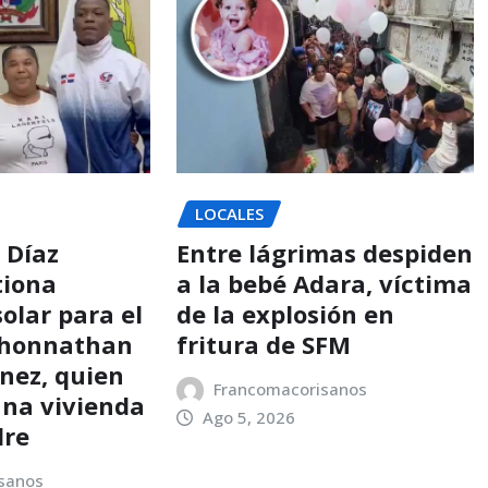
LOCALES
 Díaz
Entre lágrimas despiden
tiona
a la bebé Adara, víctima
olar para el
de la explosión en
Jhonnathan
fritura de SFM
ínez, quien
Francomacorisanos
una vivienda
Ago 5, 2026
dre
sanos