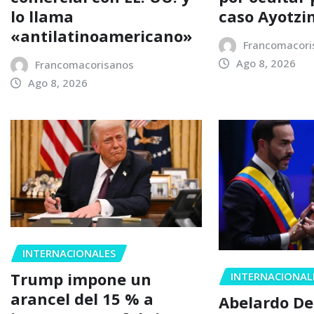
lo llama
caso Ayotzi
«antilatinoamericano»
Francomacori
Ago 8, 2026
Francomacorisanos
Ago 8, 2026
INTERNACIONALES
Trump impone un
INTERNACIONAL
arancel del 15 % a
Abelardo De 