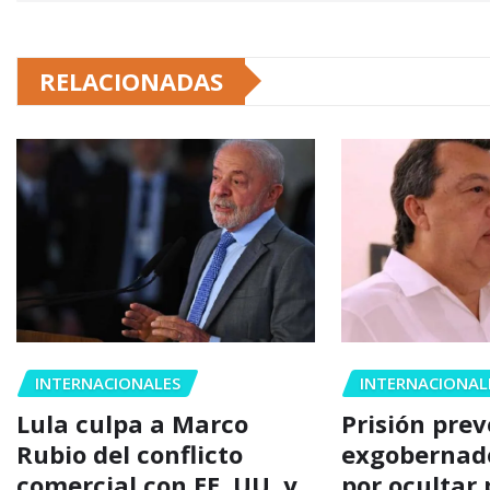
RELACIONADAS
INTERNACIONALES
INTERNACIONAL
Lula culpa a Marco
Prisión pre
Rubio del conflicto
exgobernad
comercial con EE. UU. y
por ocultar